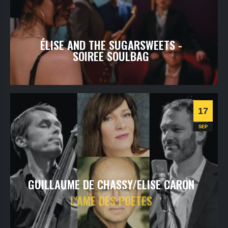
ÉLISE AND THE SUGARSWEETS -
SOIREE SOULBAG
samedi
18
sept
2021
- 20h30
- SALLE 1
Informations
17
Rock / Blues
SEP
GUILLAUME DE CHASSY/ELISE CARON
L'AME DES POETES
vendredi
17
sept
2021
- 20h30
- SALLE 1