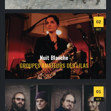
samedi
2
oct
2021
- 20h30
- SALLE 1
Informations
02
Progressive
OCT
Nuit Blanche
GROUPES AMATEURS DES LILAS
samedi
2
oct
2021
- 22h30
- SALLE 2
Informations
01
OCT