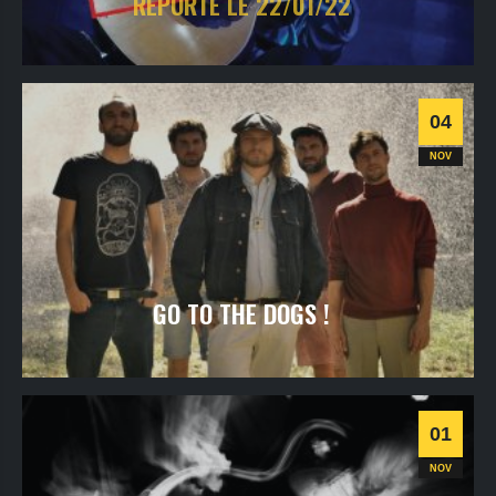
REPORTÉ LE 22/01/22
vendredi
5
nov
2021
- 20h30
- SALLE 1
Informations
04
NOV
GO TO THE DOGS !
jeudi
4
nov
2021
- 20h30
- SALLE 1
Informations
01
NOV