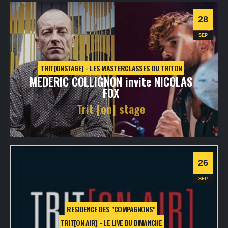
Informations
28
Contemporaine
Danse
SEP
TRIT[ONSTAGE] - LES MASTERCLASSES DU TRITON
MEDERIC COLLIGNON invite NICOLAS
FOX
Trit [on] stage
mardi
28
sept
2021
- 20h30
- SALLE 1
Informations
26
SEP
RESIDENCE DES "COMPAGNONS"
TRIT[ON AIR] - LE LIVE DU DIMANCHE