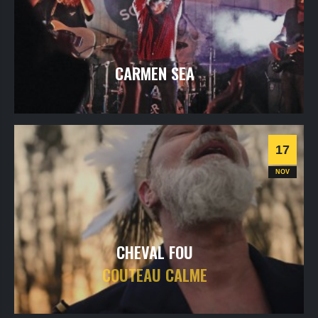
CARMEN SEA
jeudi
18
nov
2021
- 20h30
- SALLE 1
Informations
17
Rock / Blues
NOV
CHEVAL FOU
COUTEAU CALME
mercredi
17
nov
2021
- 20h30
- SALLE 1