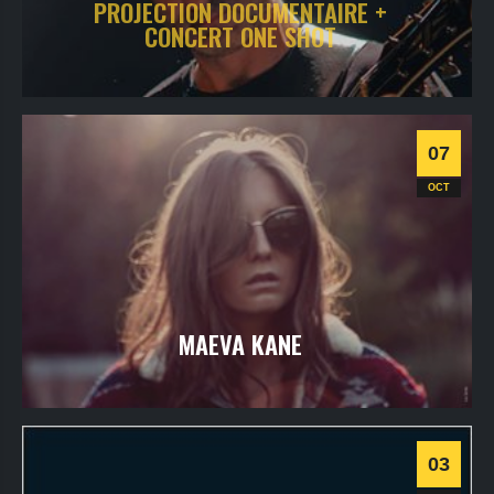
PROJECTION DOCUMENTAIRE +
CONCERT ONE SHOT
samedi
9
oct
2021
- 18h30
- SALLES 1 & 2
Informations
07
Cinéma
Progressive
OCT
MAEVA KANE
jeudi
7
oct
2021
- 20h30
- SALLE 2
Informations
03