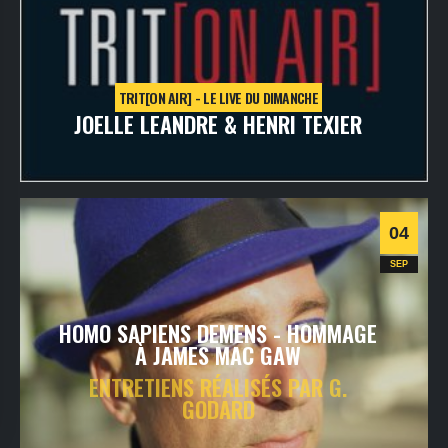
TRIT[ON AIR] - LE LIVE DU DIMANCHE
JOELLE LEANDRE & HENRI TEXIER
dimanche
5
sept
2021
- 20h30
- VOD - TRIT[ONLINE]
Informations
04
SEP
HOMO SAPIENS DEMENS - HOMMAGE
À JAMES MAC GAW
ENTRETIENS RÉALISÉS PAR G.
GODARD