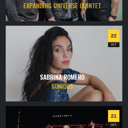
EXPANDING UNIVERSE QUINTET
samedi
23
oct
2021
- 20h30
- SALLE 1
Informations
22
OCT
SABRINA ROMERO
SONIDOS
vendredi
22
oct
2021
- 20h30
- SALLE 1
Informations
21
Flamenco
Jazz
OCT