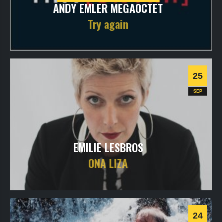
ANDY EMLER MEGAOCTET
Try again
dimanche
26
sept
2021
- 20h30
- VOD - TRIT[ONLINE]
Informations
25
SEP
EMILIE LESBROS
ONA LIZA
samedi
25
sept
2021
- 20h30
- SALLE 1
Informations
24