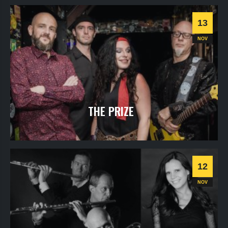
Informations
13
NOV
THE PRIZE
samedi
13
nov
2021
- 20h30
- SALLE 1
Informations
12
Progressive
NOV