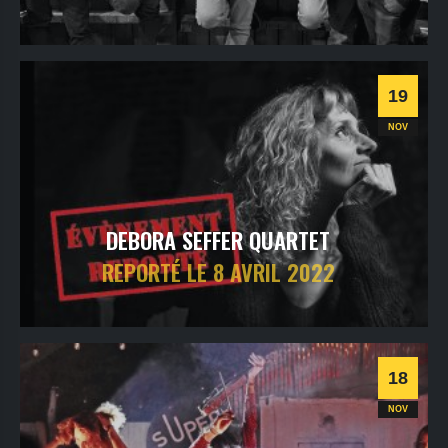
samedi
20
nov
2021
- 20h30
- SALLE 2
Informations
19
NOV
DEBORA SEFFER QUARTET
REPORTÉ LE 8 AVRIL 2022
vendredi
19
nov
2021
- 20h30
- SALLE 1
Informations
18
NOV