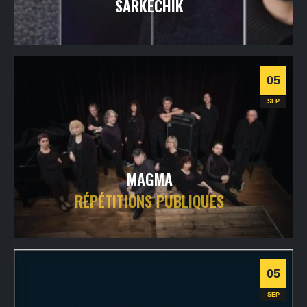
SARKECHIK
jeudi
9
sept
2021
- 20h30
- SALLE 2
Informations
05
Classique
SEP
MAGMA
RÉPÉTITIONS PUBLIQUES
dimanche
5
sept
2021
- 16h00
- SALLE 1
Informations
05
Progressive
SEP