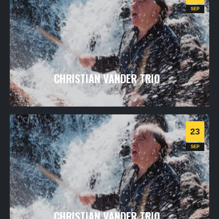
Chanson
SEP
CHRISTIAN VANDER TRIO
vendredi
24
sept
2021
- 20h30
- SALLE 2
Informations
23
SEP
CHRISTIAN VANDER TRIO