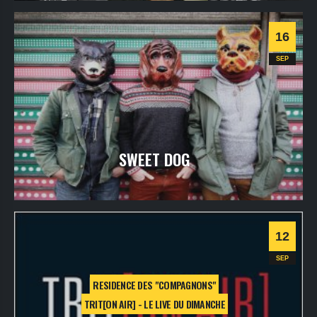
Informations
16
SEP
SWEET DOG
jeudi
16
sept
2021
- 20h30
- SALLE 1
Informations
12
SEP
RESIDENCE DES "COMPAGNONS"
TRIT[ON AIR] - LE LIVE DU DIMANCHE