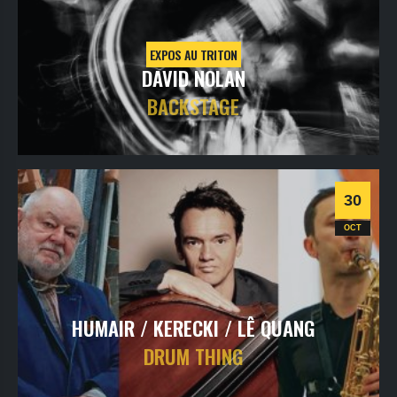
EXPOS AU TRITON
DAVID NOLAN
BACKSTAGE
lundi
1
nov
2021
- 18h30
- Restaurant El Triton
Informations
30
Expo
OCT
HUMAIR / KERECKI / LÊ QUANG
DRUM THING
samedi
30
oct
2021
- 20h30
- SALLE 1