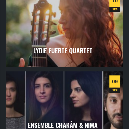
10
SEP
LYDIE FUERTE QUARTET
vendredi
10
sept
2021
- 20h30
- SALLE 1
Informations
09
Flamenco
SEP
ENSEMBLE CHAKÂM & NIMA