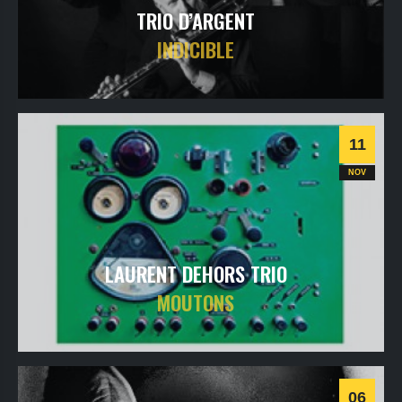
TRIO D’ARGENT
INDICIBLE
vendredi
12
nov
2021
- 20h30
- SALLE 1
Informations
11
Classique
NOV
LAURENT DEHORS TRIO
MOUTONS
jeudi
11
nov
2021
- 20h30
- SALLE 1
Informations
06