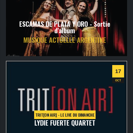
ESCAMAS DE PLATA Y ORO - Sortie
d'album
MUSIQUE ACTUELLE ARGENTINE
jeudi
21
oct
2021
- 20h30
- SALLE 1
Informations
17
World
OCT
TRIT[ON AIR] - LE LIVE DU DIMANCHE
LYDIE FUERTE QUARTET