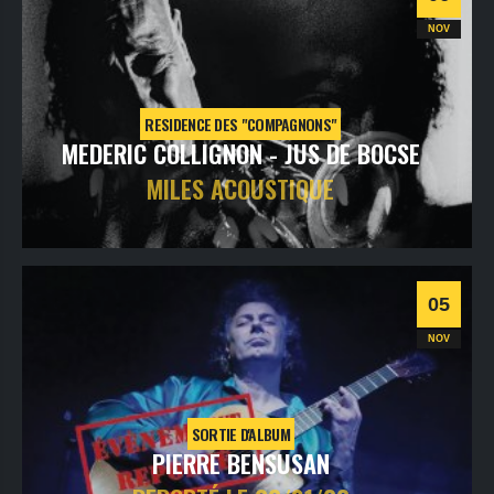
NOV
RESIDENCE DES "COMPAGNONS"
MEDERIC COLLIGNON - JUS DE BOCSE
MILES ACOUSTIQUE
samedi
6
nov
2021
- 20h30
- SALLE 1
Informations
05
NOV
SORTIE D'ALBUM
PIERRE BENSUSAN