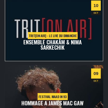
Informations
10
OCT
TRIT[ON AIR] - LE LIVE DU DIMANCHE
ENSEMBLE CHAKÂM & NIMA
SARKECHIK
dimanche
10
oct
2021
- 20h30
- VOD - TRIT[ONLINE]
Informations
09
Classique
OCT
FESTIVAL MAAD IN 93
HOMMAGE A JAMES MAC GAW