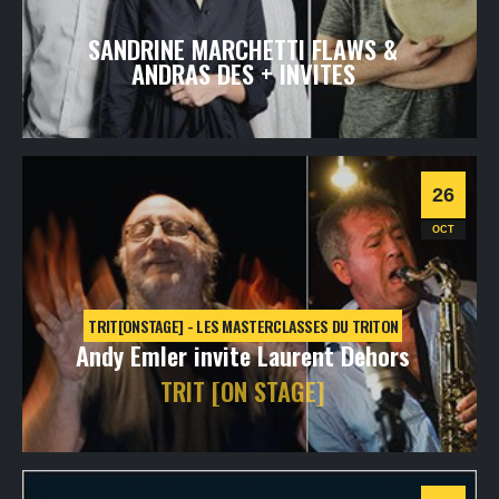
SANDRINE MARCHETTI FLAWS &
ANDRAS DES + INVITES
jeudi
28
oct
2021
- 20h30
- SALLE 1
Informations
26
OCT
TRIT[ONSTAGE] - LES MASTERCLASSES DU TRITON
Andy Emler invite Laurent Dehors
TRIT [ON STAGE]
mardi
26
oct
2021
- 20h30
- SALLE 1
Informations