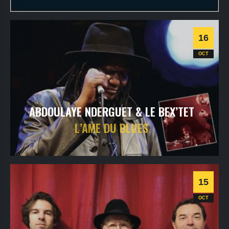
dimanche
17
oct
2021
- 20h30
- VOD - TRIT[ONLINE]
Informations
16
Flamenco
OCT
ABDOULAYE NDERGUET & LE BEX’TET
L’AME DU BLUES
samedi
16
oct
2021
- 20h30
- SALLE 1
Informations
15
OCT