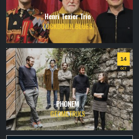
Henri Texier Trio
LOCKDOWN BLUES
vendredi
15
oct
2021
- 20h30
- SALLE 1
Informations
14
OCT
PHONEM
GEOMETRIKS
jeudi
14
oct
2021
- 20h30
- SALLE 1