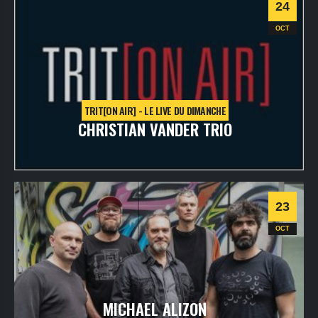
24
OCT
TRIT[ON AIR] - LE LIVE DU DIMANCHE
CHRISTIAN VANDER TRIO
dimanche
24
oct
2021
- 20h30
- VOD - TRIT[ONLINE]
Informations
23
OCT
MICHAEL ALIZON