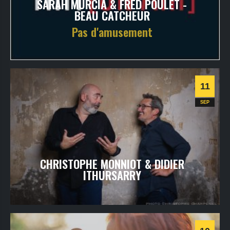
SARAH MURCIA & FRED POULET -
BEAU CATCHEUR
Pas d'amusement
dimanche
12
sept
2021
- 20h30
- VOD - TRIT[ONLINE]
Informations
11
Chanson
SEP
CHRISTOPHE MONNIOT & DIDIER
ITHURSARRY
samedi
11
sept
2021
- 20h30
- SALLE 1
Informations