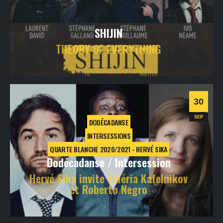
SHIJIN
THEORY OF EVERYTHING
vendredi
1
oct
2021
- 20h30
- SALLE 1
Informations
30
SEP
DODÉCADANSE
INTERSESSIONS
QUARTE BLANCHE 2020/2021 - HERVÉ SIKA
Dodécadanse / Intersession
Hervé Sika invite Valéria Kafelnikov
et Roberto Negro
jeudi
30
sept
2021
- 20h30
- SALLE 1