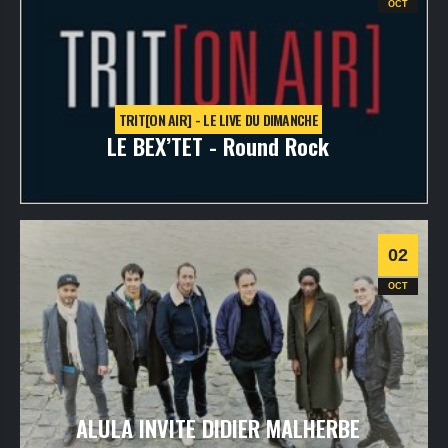
Chanson
OCT
TRIT[ON AIR] - LE LIVE DU DIMANCHE
LE BEX’TET - Round Rock
dimanche
3
oct
2021
- 20h30
- VOD - TRIT[ONLINE]
Informations
02
OCT
ALULA INVITE DIDIER MALHERBE