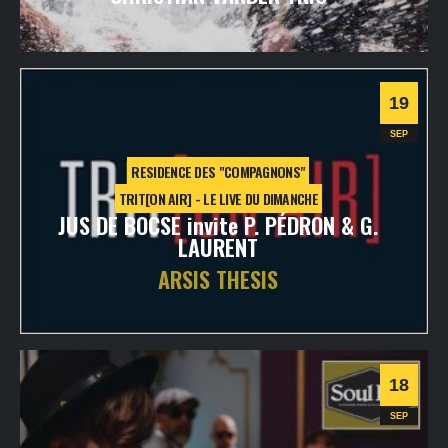
jeudi
23
sept
2021
- 20h30
- SALLE 2
Informations
19
SEP
RESIDENCE DES "COMPAGNONS"
TRIT[ON AIR] - LE LIVE DU DIMANCHE
JUS DE BOCSE invite P. PÉDRON & G.
LAURENT
ARSIS THESIS
dimanche
19
sept
2021
- 20h30
- VOD - TRIT[ONLINE]
Informations
18
SEP