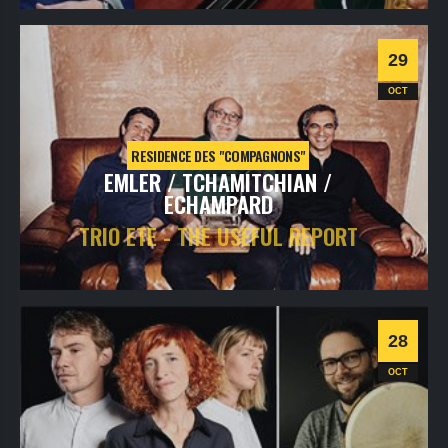
Informations
29
OCT
RESIDENCE DES "COMPAGNONS"
EMLER / TCHAMITCHIAN /
ECHAMPARD
TRIO ETE - THE USEFUL REPORT
vendredi
29
oct
2021
- 20h30
- SALLE 1
Informations
28
OCT