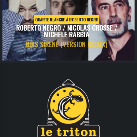
QUARTE BLANCHE À ROBERTO NEGRO
ROBERTO NEGRO / NICOLAS CROSSE /
MICHELE RABBIA
BOIS SIRENE (VERSION REDUX)
jeudi
21
avr
2022
- 20h30
- SALLE 1
Informations
Billetterie