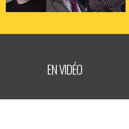
vendredi
25
sept
2026
- 20h30
- Le Triton
Informations
Billetterie
EN VIDÉO