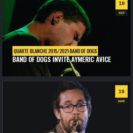
Informations
Billetterie
19
SEP
QUARTE BLANCHE 2015/2021 BAND OF DOGS
BAND OF DOGS INVITE AYMERIC AVICE
samedi
19
sept
2015
- 21h00
- SALLE 1
Informations
Billetterie
19
Jazz
MAR