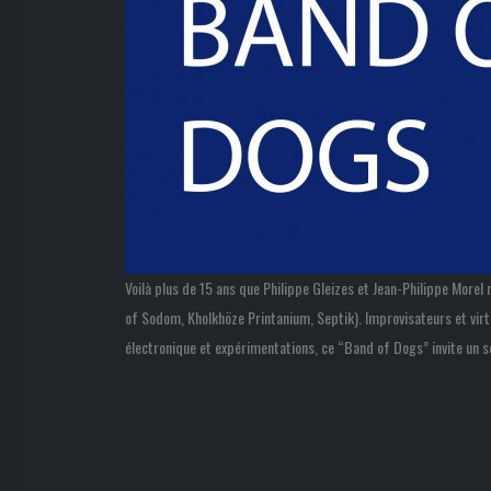
Voilà plus de 15 ans que Philippe Gleizes et Jean-Philippe Morel 
of Sodom, Kholkhöze Printanium, Septik). Improvisateurs et vir
électronique et expérimentations, ce “Band of Dogs” invite un sol