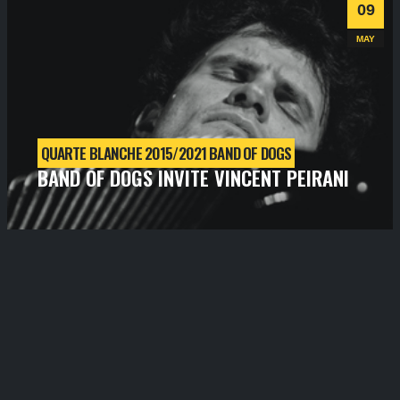
Informations
Billetterie
09
Jazz
MAY
QUARTE BLANCHE 2015/2021 BAND OF DOGS
BAND OF DOGS INVITE VINCENT PEIRANI
samedi
9
mai
2015
- 21h00
- SALLE 1
Informations
Billetterie
Jazz