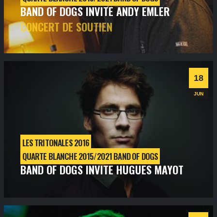
BAND OF DOGS INVITE ANDY EMLER
CONCERT DE SOUTIEN
vendredi
2
fév
2018
- 20h00
- SALLE 2
Informations
Billetterie
18
JUN
LES TRITONALES 2016
QUARTE BLANCHE 2015/2021 BAND OF DOGS
BAND OF DOGS INVITE HUGUES MAYOT
samedi
18
juin
2016
- 21h00
- SALLE 1