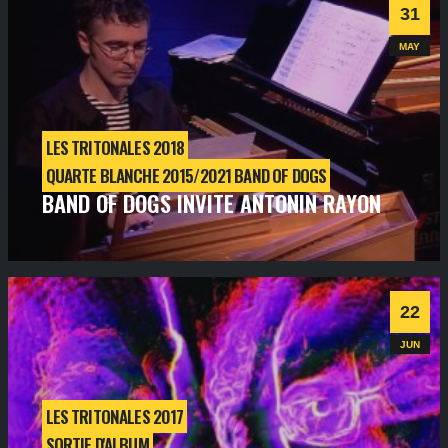
Informations
Billetterie
31
MAY
LES TRITONALES 2018
QUARTE BLANCHE 2015/2021 BAND OF DOGS
BAND OF DOGS INVITE ANTONIN RAYON
jeudi
31
mai
2018
- 21h00
- SALLE 1
Informations
Billetterie
22
JUN
LES TRITONALES 2017
SORTIE D'ALBUM