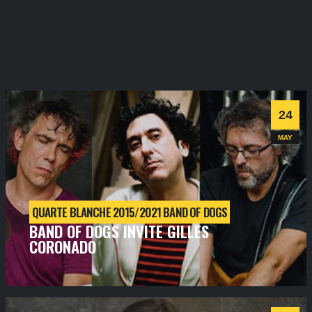
24
MAY
QUARTE BLANCHE 2015/2021 BAND OF DOGS
BAND OF DOGS INVITE GILLES
CORONADO
vendredi
24
mai
2019
- 20h30
- SALLE 1