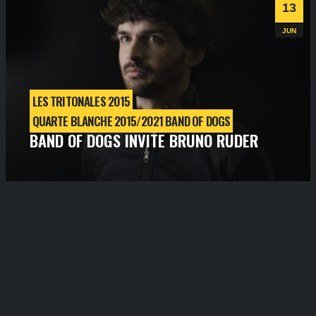
Informations
Billetterie
13
JUN
LES TRITONALES 2015
QUARTE BLANCHE 2015/2021 BAND OF DOGS
BAND OF DOGS INVITE BRUNO RUDER
samedi
13
juin
2015
- 21h00
- SALLE 1
Informations
Billetterie
Progressive