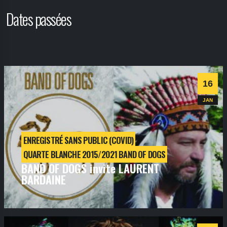
Dates passées
16
JAN
ENREGISTRÉ SANS PUBLIC (COVID)
QUARTE BLANCHE 2015/2021 BAND OF DOGS
BAND OF DOGS invite LAURENT
BARDAINE
samedi
16
janv
2021
- 18h45
- SALLE 1