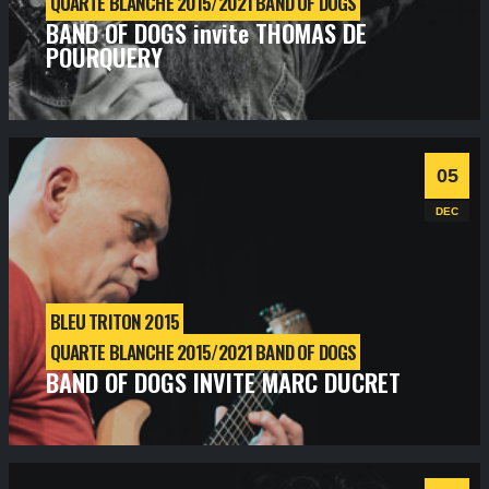
QUARTE BLANCHE 2015/2021 BAND OF DOGS
BAND OF DOGS invite THOMAS DE
POURQUERY
samedi
17
déc
2016
- 21h00
- SALLE 1
Informations
Billetterie
05
DEC
BLEU TRITON 2015
QUARTE BLANCHE 2015/2021 BAND OF DOGS
BAND OF DOGS INVITE MARC DUCRET
samedi
5
déc
2015
- 21h00
- SALLE 1