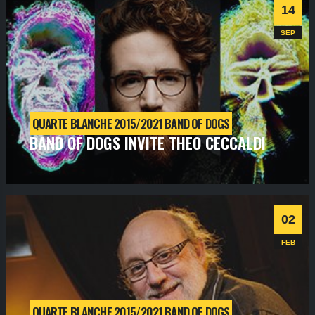
Informations
Billetterie
14
Progressive
SEP
QUARTE BLANCHE 2015/2021 BAND OF DOGS
BAND OF DOGS INVITE THEO CECCALDI
vendredi
14
sept
2018
- 20h30
- SALLE 1
Informations
Billetterie
02
FEB
QUARTE BLANCHE 2015/2021 BAND OF DOGS