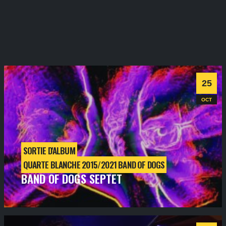
25
OCT
SORTIE D'ALBUM
QUARTE BLANCHE 2015/2021 BAND OF DOGS
BAND OF DOGS SEPTET
vendredi
25
oct
2019
- 20h30
- SALLE 1