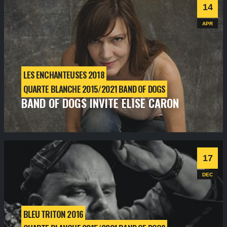
Informations
Billetterie
14
APR
LES ENCHANTEUSES 2018
QUARTE BLANCHE 2015/2021 BAND OF DOGS
BAND OF DOGS INVITE ELISE CARON
samedi
14
avr
2018
- 21h00
- SALLE 1
Informations
Billetterie
17
DEC
BLEU TRITON 2016