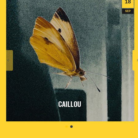
18
SEP
CAILLOU
vendredi
18
sept
2026
- 20h30
- Le Triton
Informations
Billetterie