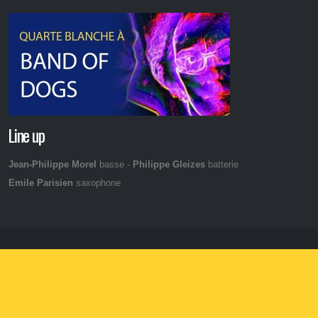
Line up
Jean-Philippe Morel
basse -
Philippe Gleizes
batterie
Emile Parisien
saxophone