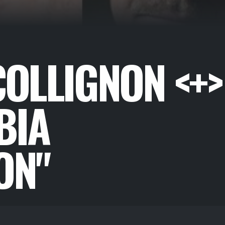
COLLIGNON <+>
BIA
ON"