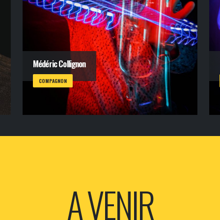
Médéric Collignon
COMPAGNON
A VENIR