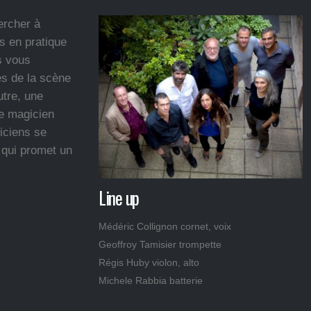
ercher à
es en pratique
s vous
es de la scène
utre, une
te magicien
iciens se
 qui promet un
Line up
Médéric Collignon cornet, voix
Geoffroy Tamisier trompette
Régis Huby violon, alto
Michele Rabbia batterie