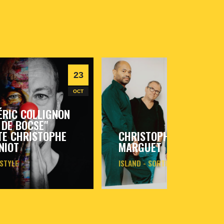
23
26
OCT
NOV
ÉRIC COLLIGNON
 DE BOCSE"
TE CHRISTOPHE
CHRISTOPHE
NIOT
MARGUET
 STYLE
ISLAND - SORTIE D'ALBUM
i
23
oct
2026
- 20h30
- Le
jeudi
26
nov
2026
- 20h30
- Le
Triton