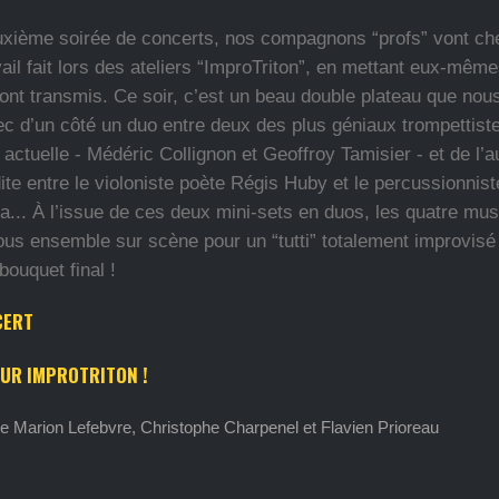
uxième soirée de concerts, nos compagnons “profs” vont ch
ravail fait lors des ateliers “ImproTriton”, en mettant eux-mêm
ront transmis. Ce soir, c’est un beau double plateau que nou
c d’un côté un duo entre deux des plus géniaux trompettist
 actuelle - Médéric Collignon et Geoffroy Tamisier - et de l’a
ite entre le violoniste poète Régis Huby et le percussionnis
a... À l’issue de ces deux mini-sets en duos, les quatre mus
ous ensemble sur scène pour un “tutti” totalement improvisé
bouquet final !
CERT
SUR IMPROTRITON !
e Marion Lefebvre, Christophe Charpenel et Flavien Prioreau