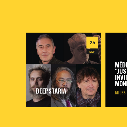
25
SEP
MÉD
"JUS
INVI
MON
DEEPSTARIA
MILES
vendredi
25
sept
2026
- 20h30
- Le
vendred
Triton
Triton