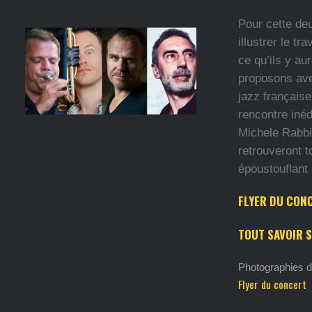
Pour cette de
illustrer le t
ce qu’ils y au
proposons ave
jazz française
rencontre inéd
Michele Rabbi
retrouveront t
époustouflant 
FLYER DU CON
TOUT SAVOIR 
Photographies d
Flyer du concert