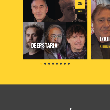
25
SEP
LOUI
DEEPSTARIA
SHUN
vendredi
25
sept
2026
- 20h30
- Le
jeudi
8
o
Triton
Triton
Informations
In
Billetterie