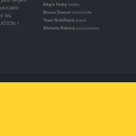
Régis Huby
violon
musicales
Bruno Ducret
violoncelle
t les
Yvan Robilliard
piano
SATION !
Michele Rabbia
percussions