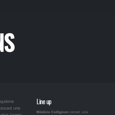
NS
Line up
inquième
oposant une
Médéric Collignon
cornet, voix
 plus larges,