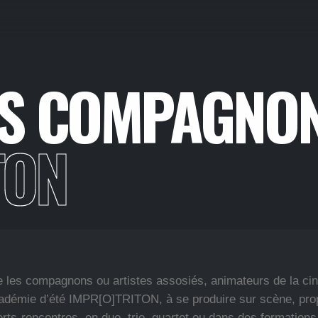
ES COMPAGNO
TON
ite les compagnons ou artistes assosiés, animateurs de la c
académie d’été IMPR[O]TRITON, à se produire sur scène, pr
rts-rencontres, en duo, trio, quartet ou dans des formations