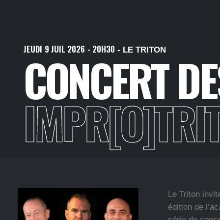
JEUDI
9
JUIL
2026
- 20H30
- LE TRITON
CONCERT D
IMPR[O]TRI
Le Triton inv
édition de l’
série de conce