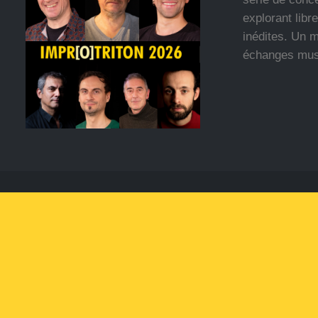
explorant lib
inédites. Un m
échanges musi