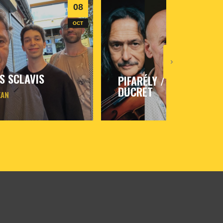
08
09
OCT
OCT
S SCLAVIS
PIFARÉLY / ROY /
DUCRET
KAN
ct
2026
- 20h30
- Le
vendredi
9
oct
2026
- 20h30
- Le
Triton
formations
Informations
Billetterie
Billetterie