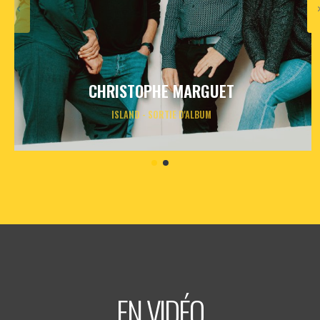
CHRISTOPHE MARGUET
ISLAND - SORTIE D'ALBUM
jeudi
26
nov
2026
- 20h30
- Le Triton
Informations
Billetterie
EN VIDÉO