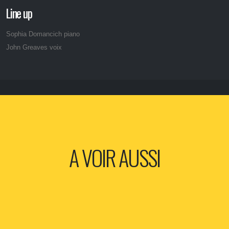
Line up
Sophia Domancich piano
John Greaves voix
A VOIR AUSSI