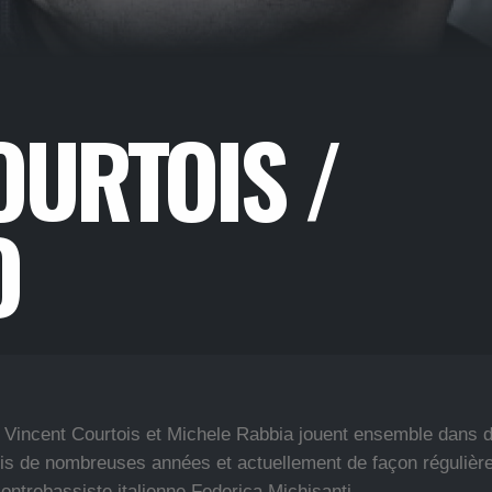
OURTOIS /
O
, Vincent Courtois et Michele Rabbia jouent ensemble dans d
is de nombreuses années et actuellement de façon régulière
contrebassiste italienne Federica Michisanti.