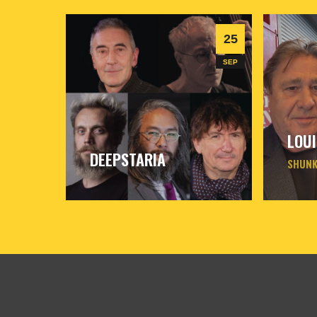
25
SEP
LOUI
DEEPSTARIA
SHUN
vendredi
25
sept
2026
- 20h30
- Le
jeudi
8
o
Triton
Triton
Informations
In
Billetterie