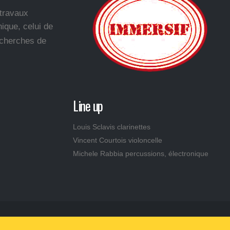
 travaux
ique, celui de
echerches de
Line up
Louis Sclavis clarinettes
Vincent Courtois violoncelle
Michele Rabbia percussions, électronique