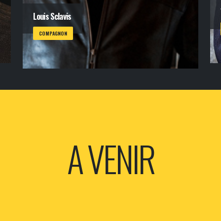
Louis Sclavis
COMPAGNON
A VENIR