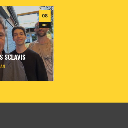
08
OCT
S SCLAVIS
KAN
ct
2026
- 20h30
- Le
formations
Billetterie