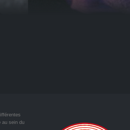
ifférentes
 au sein du