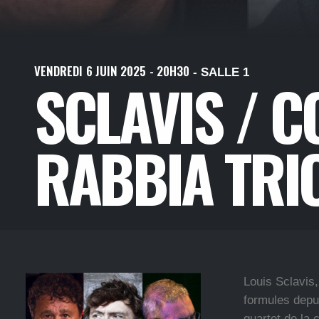
VENDREDI
6
JUIN
2025
- 20H30
- SALLE 1
SCLAVIS / C
RABBIA TRI
Louis Sclavis
formules depu
quartet de la 