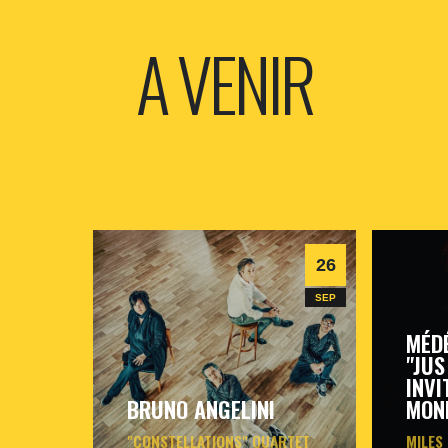
A VENIR
26
SEP
MÉD
"JUS
INVI
BRUNO ANGELINI
MON
"CONSTELLATIONS" QUARTET
MILES