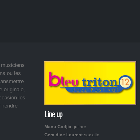
s musiciens
ns ou les
transmettre
 originale,
ccasion les
r rendre
Line up
Manu Codjia
guitare
Géraldine Laurent
sax alto