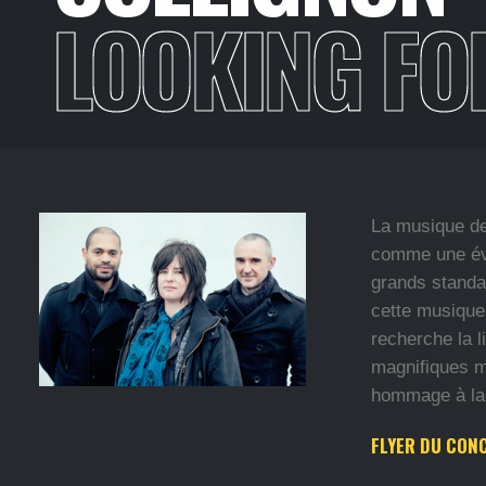
LOOKING FO
La musique de 
comme une évi
grands standa
cette musique 
recherche la l
magnifiques m
hommage à la 
FLYER DU CON