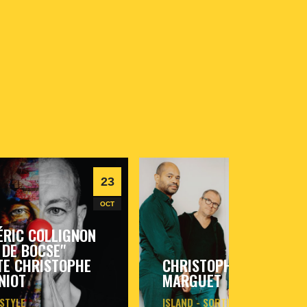
23
26
OCT
NOV
ÉRIC COLLIGNON
 DE BOCSE"
TE CHRISTOPHE
CHRISTOPHE
NIOT
MARGUET
 STYLE
ISLAND - SORTIE D'ALBUM