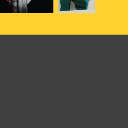
i
23
oct
2026
- 20h30
- Le
jeudi
26
nov
2026
- 20h30
- Le
Triton
formations
Informations
Billetterie
Billetterie