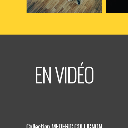
samedi
26
sept
2026
- 20h30
- Le
vendred
Triton
Triton
Informations
In
Billetterie
EN VIDÉO
Collection MEDERIC COLLIGNON