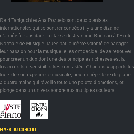
Reiri Taniguchi et Ana Pozuelo sont deux pianistes
internationales qui se sont rencontrées il y a une dizaine
d’année à Paris dans la classe de Jeannine Bonjean à l’Ecole
Normale de Musique. Mues par la même volonté de partager
leur passion pour la musique, elles ont décidé de se retrouver
pour créer un duo dont une des principales richesses est la
fusion de leur sensibilité très contrastée. Chacune y apporte les
fruits de son experience musicale, pour un répertoire de piano
à quatre mains qui réveille toute une palette d’emotions, et
plonge dans un univers sonore aux multiples couleurs.
FLYER DU CONCERT