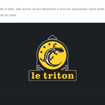
e à date, elle donne accès librement à tous les spectacles (sauf tarifs 
de la carte.