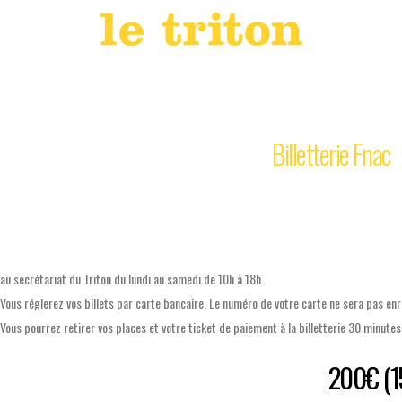
Billetterie
LOUIS SCLAVIS & KARI IKONEN
1
déc
2023
20h30
SALLE 2
Achetez vos billets en ligne sur la
Billetterie Fnac
ou par téléphone au 01 49 72 83 13
au secrétariat du Triton du lundi au samedi de 10h à 18h.
Vous réglerez vos billets
par carte bancaire
. L
e numéro de votre carte ne sera pas enr
Vous pourrez retirer vos places et votre ticket de paiement à la billetterie 30 minute
Pensez à la carte Pass - 1 an de concert =
200€ (15