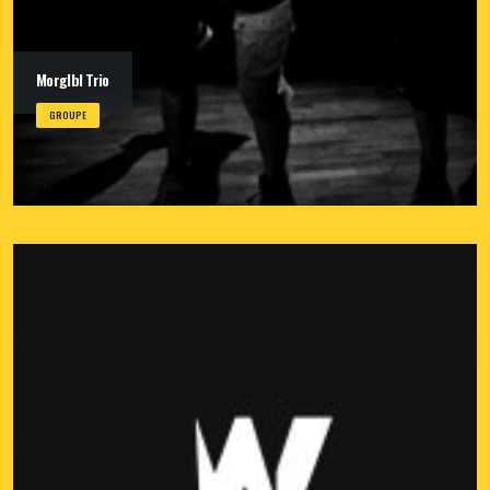
Morglbl Trio
GROUPE