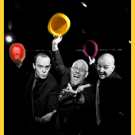
Wax'in - révélation Jazz Magazine
Le disque de Wax'in est Révélation Jazz Magazine -
février 2017
Wax'in - chronique du disque pour hardrock
haven
Chronique (en anglais) du disque Wax'in par lHardrock
Haven
Wax'in - photoreportage dans citizen jazz
Photoreportage de Wax'in réalisé par Laurent Poiget
pour Citizen Jazz