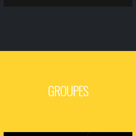
ELU - Chronique du disque de Wax'in par Denis
Desassis pour Citizen Jazz Lire la chronique
Wax'in - vaccinés prog"
Chronique du disque Wax'in dans la Gazette bleue
(action jazz)
Wax'in à l'INJS
GROUPES
Wax'in avec les jeunes sourds de l'INJS
radio sensations parle de wax'in
Radio Sensations parle de Wax'in et de son concert au
Rack'am le 28 janvier 2017 (4'20-5'55)