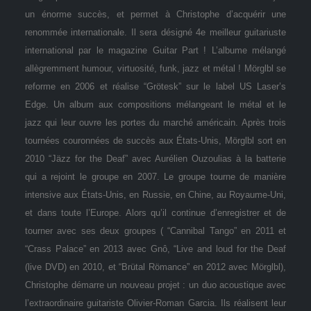
un énorme succès, et permet à Christophe d’acquérir une
renommée internationale. Il sera désigné 4e meilleur guitariuste
international par le magazine Guitar Part ! L’albume mélangé
allègremment humour, virtuosité, funk, jazz et métal ! Mörglbl se
reforme en 2006 et réalise “Grötesk” sur le label US Laser’s
Edge. Un album aux compositions mélangeant le métal et le
jazz qui leur ouvre les portes du marché américain. Après trois
tournées couronnées de succès aux États-Unis, Mörglbl sort en
2010 “Jäzz for the Deaf” avec Aurélien Ouzoulias à la batterie
qui a rejoint le groupe en 2007. Le groupe tourne de manière
intensive aux États-Unis, en Russie, en Chine, au Royaume-Uni,
et dans toute l’Europe. Alors qu’il continue d’enregistrer et de
tourner avec ses deux groupes ( “Cannibal Tango” en 2011 et
“Crass Palace” en 2013 avec Gnô, “Live and loud for the Deaf
(live DVD) en 2010, et “Brütal Römance” en 2012 avec Mörglbl),
Christophe démarre un nouveau projet : un duo acoustique avec
l’extraordinaire guitariste Olivier-Roman Garcia. Ils réalisent leur