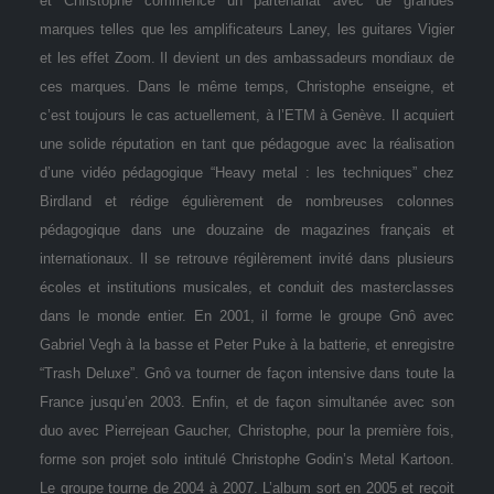
et Christophe commence un partenariat avec de grandes
marques telles que les amplificateurs Laney, les guitares Vigier
et les effet Zoom. Il devient un des ambassadeurs mondiaux de
ces marques. Dans le même temps, Christophe enseigne, et
c’est toujours le cas actuellement, à l’ETM à Genève. Il acquiert
une solide réputation en tant que pédagogue avec la réalisation
d’une vidéo pédagogique “Heavy metal : les techniques” chez
Birdland et rédige égulièrement de nombreuses colonnes
pédagogique dans une douzaine de magazines français et
internationaux. Il se retrouve régilèrement invité dans plusieurs
écoles et institutions musicales, et conduit des masterclasses
dans le monde entier. En 2001, il forme le groupe Gnô avec
Gabriel Vegh à la basse et Peter Puke à la batterie, et enregistre
“Trash Deluxe”. Gnô va tourner de façon intensive dans toute la
France jusqu’en 2003. Enfin, et de façon simultanée avec son
duo avec Pierrejean Gaucher, Christophe, pour la première fois,
forme son projet solo intitulé Christophe Godin’s Metal Kartoon.
Le groupe tourne de 2004 à 2007. L’album sort en 2005 et reçoit