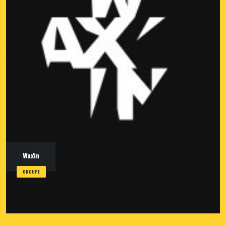
Wax'in
GROUPE