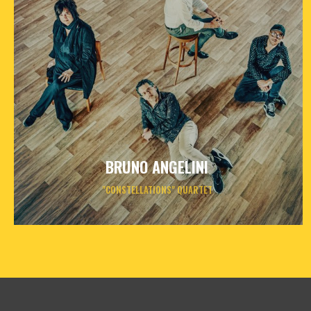
BRUNO ANGELINI
"CONSTELLATIONS" QUARTET
samedi
26
sept
2026
- 20h30
- Le Triton
Informations
Billetterie