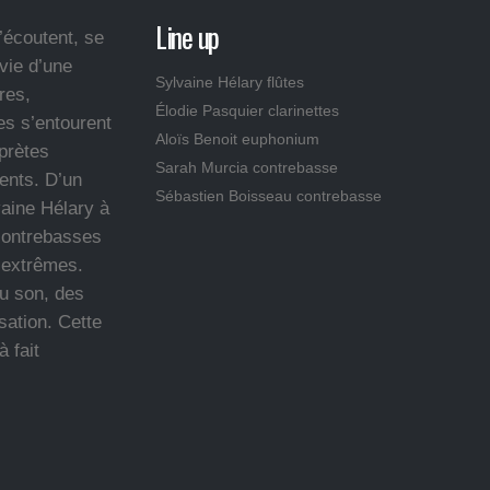
Line up
’écoutent, se
vie d’une
Sylvaine Hélary flûtes
res,
Élodie Pasquier clarinettes
es s’entourent
Aloïs Benoit euphonium
rprètes
Sarah Murcia contrebasse
vents. D’un
Sébastien Boisseau contrebasse
vaine Hélary à
 contrebasses
 extrêmes.
du son, des
sation. Cette
à fait