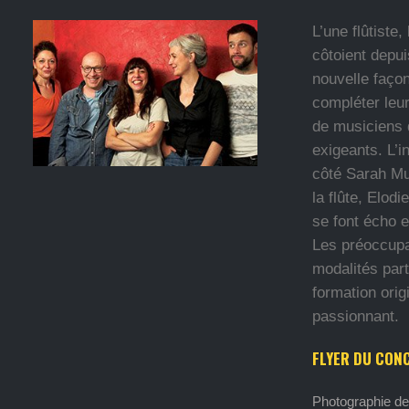
L’une flûtiste
côtoient depui
nouvelle façon
compléter leur
de musiciens q
exigeants. L’i
côté Sarah Mu
la flûte, Elod
se font écho 
Les préoccupa
modalités part
formation orig
passionnant.
FLYER DU CON
Photographie de