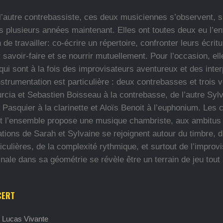
, l’autre contrebassiste, ces deux musiciennes s’observent, s
s plusieurs années maintenant. Elles ont toutes deux eu l’en
 de travailler: co-écrire un répertoire, confronter leurs écritu
 savoir-faire et se nourrir mutuellement. Pour l’occasion, ell
ui sont à la fois des improvisateurs aventureux et des inte
nstrumentation est particulière : deux contrebasses et trois 
rcia et Sebastien Boisseau à la contrebasse, de l’autre Syl
ie Pasquier à la clarinette et Aloïs Benoit à l’euphonium. Les
et l’ensemble propose une musique chambriste, aux ambitus
tions de Sarah et Sylvaine se rejoignent autour du timbre, 
iculières, de la complexité rythmique, et surtout de l’improvi
inale dans sa géométrie se révèle être un terrain de jeu tout 
CERT
 Lucas Vivante