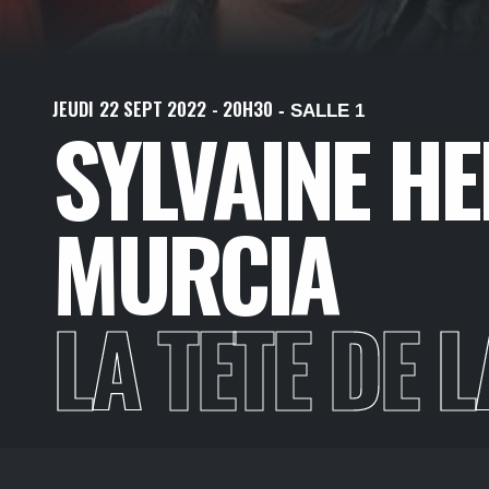
JEUDI
22
SEPT
2022
- 20H30
- SALLE 1
SYLVAINE H
MURCIA
LA TETE DE 