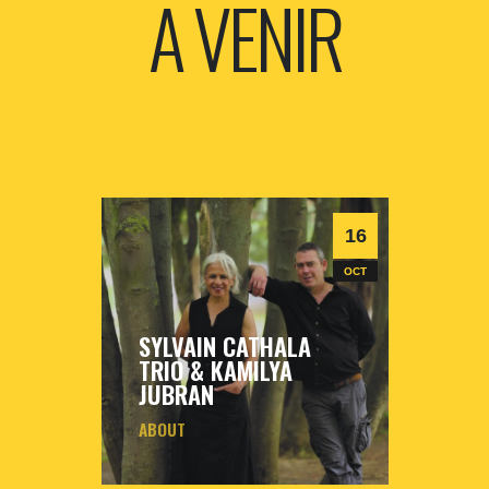
A VENIR
16
OCT
SYLVAIN CATHALA
TRIO & KAMILYA
JUBRAN
ABOUT
vendredi
16
oct
2026
- 20h30
- Le