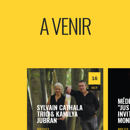
A VENIR
16
OCT
MÉD
SYLVAIN CATHALA
"JUS
TRIO & KAMILYA
INVI
JUBRAN
MON
ABOUT
MILES