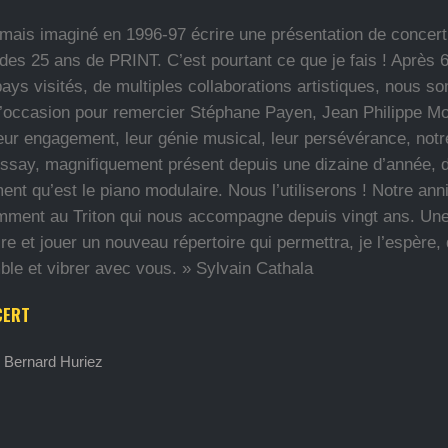
jamais imaginé en 1996-97 écrire une présentation de concert
 des 25 ans de PRINT. C’est pourtant ce que je fais ! Après 
ays visités, de multiples collaborations artistiques, nous s
 l’occasion pour remercier Stéphane Payen, Jean Philippe Mo
leur engagement, leur génie musical, leur persévérance, notr
say, magnifiquement présent depuis une dizaine d’année, 
ent qu’est le piano modulaire. Nous l’utiliserons ! Notre ann
mment au Triton qui nous accompagne depuis vingt ans. Un
re et jouer un nouveau répertoire qui permettra, je l’espère,
ble et vibrer avec vous. » Sylvain Cathala
CERT
 Bernard Huriez