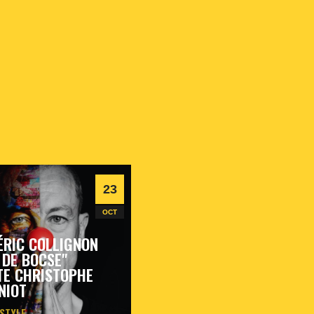
23
OCT
ÉRIC COLLIGNON
 DE BOCSE"
TE CHRISTOPHE
NIOT
 STYLE