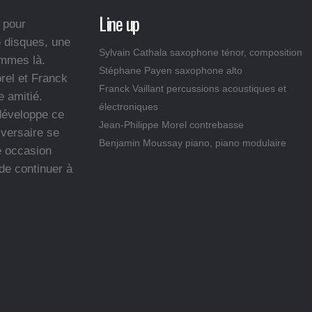
Line up
 pour
6 disques, une
Sylvain Cathala saxophone ténor, composition
ommes là.
Stéphane Payen saxophone alto
rel et Franck
Franck Vaillant percussions acoustiques et
e amitié.
électroniques
développe ce
Jean-Philippe Morel contrebasse
iversaire se
Benjamin Moussay piano, piano modulaire
e occasion
 de continuer à