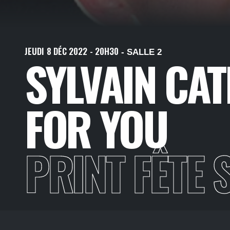
JEUDI
8
DÉC
2022
- 20H30
- SALLE 2
SYLVAIN CA
FOR YOU
PRINT FÊTE 