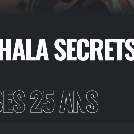
THALA SECRET
SES 25 ANS