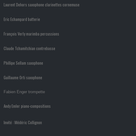
Laurent Dehors saxophone clarinettes cornemuse
Eric Echampard batterie
François Verly marimba percussions
Claude Tchamitchian contrebasse
Phillipe Sellam saxophone
Guillaume Orti saxophone
Fabien Enger trompette
Andy Emler piano-compositions
Invité : Médéric Collignon