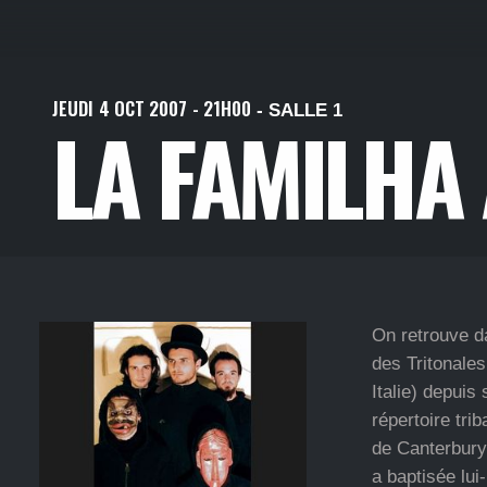
JEUDI
4
OCT
2007
- 21H00
- SALLE 1
LA FAMILHA
On retrouve d
des Tritonales
Italie) depuis
répertoire tri
de Canterbury)
a baptisée lu