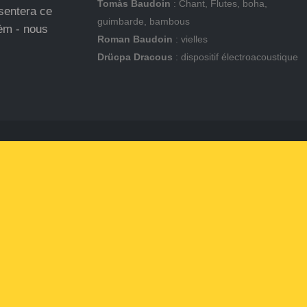
Tomàs Baudoin
: Chant, Flutes, boha,
ésentera ce
guimbarde, bambous
èm - nous
Roman Baudoin
: vielles
Drücpa Dracous
: dispositif électroacoustique