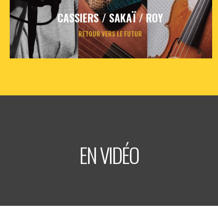
CASSIERS / SAKAÏ / ROY
RETOUR VERS LE FUTUR
jeudi
12
nov
2026
- 20h30
- Le Triton
Informations
Billetterie
EN VIDÉO