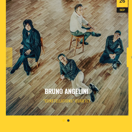
26
SEP
BRUNO ANGELINI
"CONSTELLATIONS" QUARTET
samedi
26
sept
2026
- 20h30
- Le Triton
Informations
Billetterie