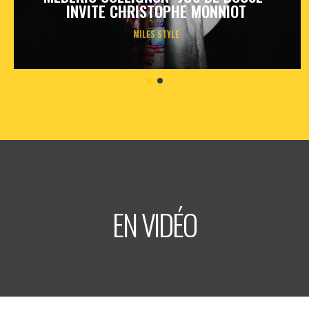
INVITE CHRISTOPHE MONNIOT
MILES STYLE
vendredi
23
oct
2026
- 20h30
- Le Triton
Informations
Billetterie
EN VIDÉO