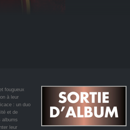
 et fougueux
on à leur
ficace : un duo
ité et de
s albums
nter leur