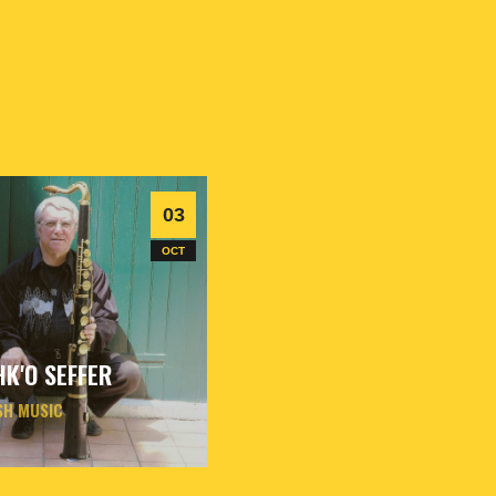
03
OCT
K'O SEFFER
SH MUSIC
3
oct
2026
- 20h30
- Le