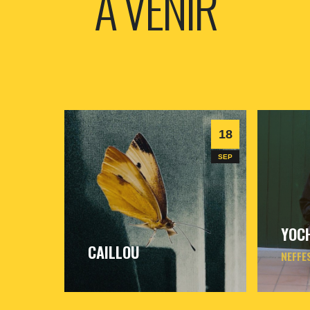
A VENIR
18
SEP
YOCH
CAILLOU
NEFFE
vendredi
18
sept
2026
- 20h30
- Le
samedi
Triton
Triton