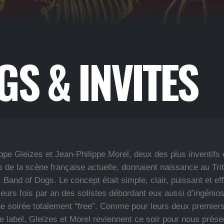
S & INVITES
ppe Gleizes et Jean-Philippe Morel, deux des plus inventifs
 de la scène française actuelle, donnaient naissance au Trit
 Band of Dogs. Le concept était simple, clair, puissant et ef
sieurs fois par an des solistes débordant eux aussi d’ingénios
une soirée totalement “free”. Comme pour leurs deux premier
e label, Gleizes et Morel reviennent ce soir pour nous prése