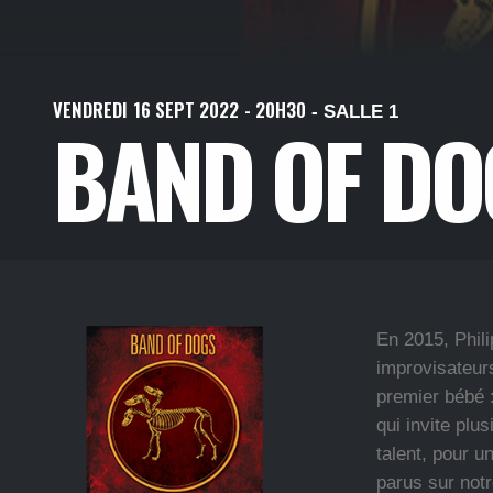
VENDREDI
16
SEPT
2022
- 20H30
- SALLE 1
BAND OF DOG
En 2015, Phili
improvisateurs
premier bébé :
qui invite plu
talent, pour 
parus sur notr