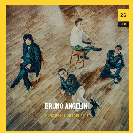
26
SEP
BRUNO ANGELINI
"CONSTELLATIONS" QUARTET
samedi
26
sept
2026
- 20h30
- Le Triton