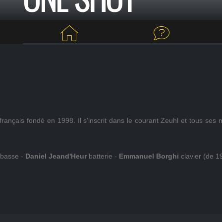
rançais fondé en 1998. Il s'inscrit dans le courant Zeuhl et tous ses 
basse -
Daniel Jeand'Heur
batterie -
Emmanuel Borghi
clavier (de 1