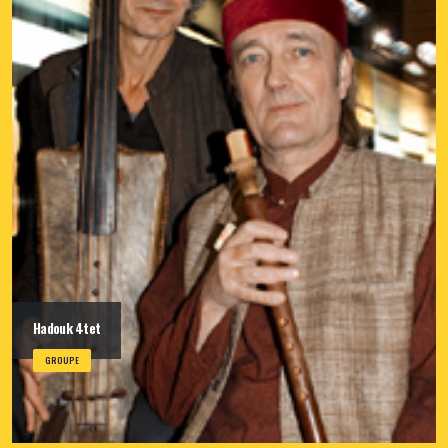
Hadouk 4tet
GROUPE