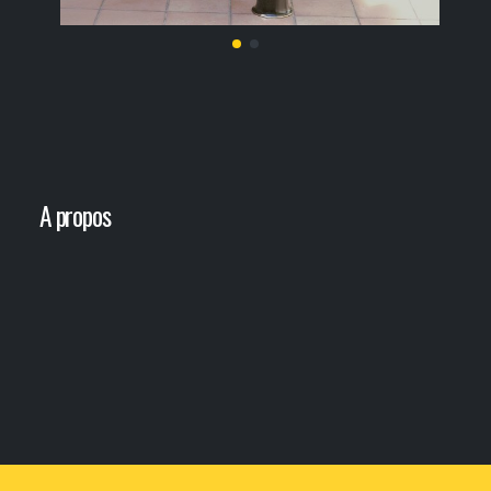
samedi
3
oct
2026
- 20h30
- Le Triton
Informations
Billetterie
A propos