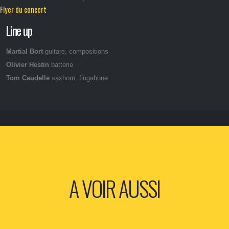
Flyer du concert
Line up
Martial Bort
guitare, compositions
Olivier Hestin
batterie
Tom Caudelle
saxhorn, flugabone
A VOIR AUSSI