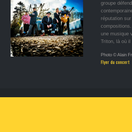
groupe défend 
contemporaine
réputation sur
compositions.
une musique v
Triton, là où 
Photo © Alain Fr
Flyer du concert