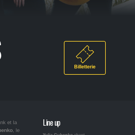
S
Billetterie
Line up
nk et la
benko
, le
Yulia Gubenko
chant