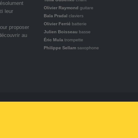
 résolument
Olivier Raymond
guitare
ti leur
Bala Pradal
claviers
Olivier Ferrié
batterie
pour proposer
Julien Boisseau
basse
découvrir au
Éric Mula
trompette
Philippe Sellam
saxophone