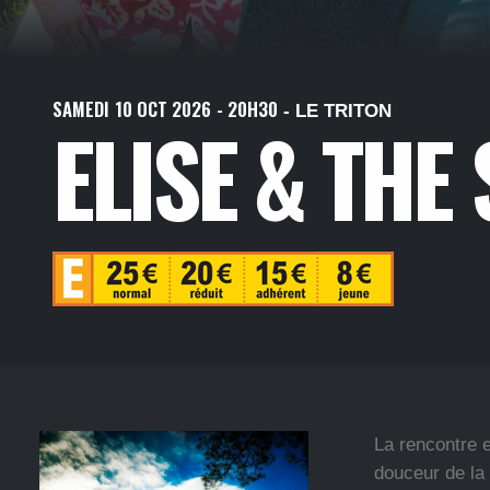
SAMEDI
10
OCT
2026
- 20H30
- LE TRITON
ELISE & TH
La rencontre e
douceur de la 