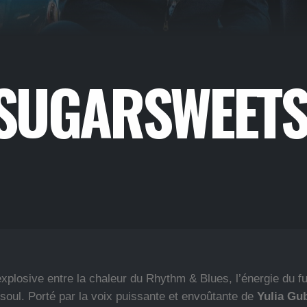
E SUGARSWEET
xplosive entre la chaleur du Rhythm & Blues, l’énergie du fu
soul. Porté par la voix puissante et envoûtante de
Yulia Gu